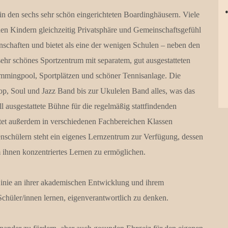
en sechs sehr schön eingerichteten Boardinghäusern. Viele
en Kindern gleichzeitig Privatsphäre und Gemeinschaftsgefühl
enschaften und bietet als eine der wenigen Schulen – neben den
sehr schönes Sportzentrum mit separatem, gut ausgestatteten
immingpool, Sportplätzen und schöner Tennisanlage. Die
p, Soul und Jazz Band bis zur Ukulelen Band alles, was das
l ausgestattete Bühne für die regelmäßig stattfindenden
etet außerdem in verschiedenen Fachbereichen Klassen
nschülern steht ein eigenes Lernzentrum zur Verfügung, dessen
 ihnen konzentriertes Lernen zu ermöglichen.
 Linie an ihrer akademischen Entwicklung und ihrem
hüler/innen lernen, eigenverantwortlich zu denken.