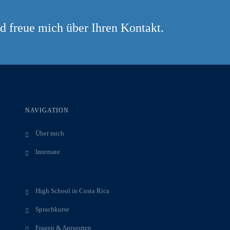
nd freue mich über Ihren Kontakt.
NAVIGATION
Über mich
Internate
Britische Internate
Irische Internate
High School in Costa Rica
Sprachkurse
Fragen & Antworten