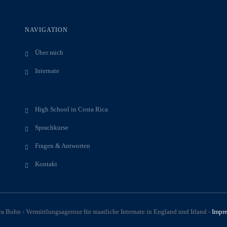
NAVIGATION
Über mich
Internate
Britische Internate
Irische Internate
High School in Costa Rica
Sprachkurse
Fragen & Antworten
Kontakt
 Bohn - Vermittlungsagentur für staatliche Internate in England und Irland -
Impr