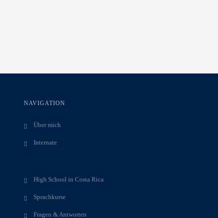
NAVIGATION
Über mich
Internate
Britische Internate
Irische Internate
High School in Costa Rica
Sprachkurse
Fragen & Antworten